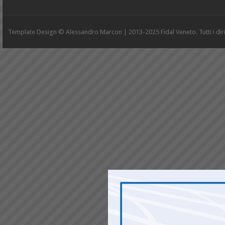
Template Design © Alessandro Marcon | 2013-2025 Fidal Veneto. Tutti i diritt