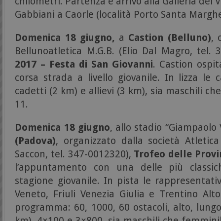
chilometri. Partenza e arrivo alla Galleria del V
Gabbiani a Caorle (località Porto Santa Margheri
Domenica 18 giugno,
a
Castion (Belluno)
, 
Bellunoatletica M.G.B. (Elio Dal Magro, tel.
2017 – Festa di San Giovanni
. Castion ospi
corsa strada a livello giovanile. In lizza le 
cadetti (2 km) e allievi (3 km), sia maschili ch
11.
Domenica 18 giugno
, allo stadio “Giampaolo
(Padova)
, organizzato dalla società Atletic
Saccon, tel. 347-0012320),
Trofeo delle Provi
l’appuntamento con una delle più classich
stagione giovanile. In pista le rappresentativ
Veneto, Friuli Venezia Giulia e Trentino Alt
programma: 60, 1000, 60 ostacoli, alto, lungo
km), 4×100 e 3×800, sia maschili che femminili