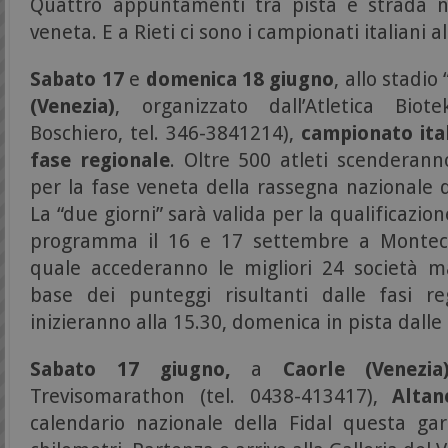
Quattro appuntamenti tra pista e strada ne
veneta. E a Rieti ci sono i campionati italiani al
Sabato 17
e
domenica 18 giugno
, allo stadi
(Venezia)
, organizzato dall’Atletica Bio
Boschiero, tel. 346-3841214),
campionato ital
fase regionale
. Oltre 500 atleti scenderann
per la fase veneta della rassegna nazionale di
La “due giorni” sarà valida per la qualificazion
programma il 16 e 17 settembre a Montecas
quale accederanno le migliori 24 società ma
base dei punteggi risultanti dalle fasi re
inizieranno alla 15.30, domenica in pista dalle
Sabato 17 giugno,
a
Caorle (Venezia
Trevisomarathon (tel. 0438-413417),
Altan
calendario nazionale della Fidal questa ga