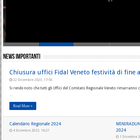
ADDIO A PROVINO PIVA, COLONNA DELL’ATLETICA POLESANA
Una triste notizia per l’atletica veneta: ieri a Rovigo si è spento Provino Pi
movimento polesano. Aveva 85 anni e per quasi quaranta, a partire dal 1
News importanti
Chiusura uffici Fidal Veneto festività di fine
22 Dicembre 2023, 17:56
Si rende noto che tutti gli Uffici del Comitato Regionale Veneto rimarranno 
…
Read More »
Calendario Regionale 2024
MINIRADUN
2024
4 Dicembre 2023, 16:27
1 Dicembre 2