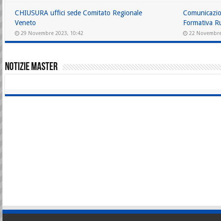
CHIUSURA uffici sede Comitato Regionale
Comunicazio
Veneto
Formativa R
29 Novembre 2023, 10:42
22 Novembre
Notizie Master
CAORLE TRICOLORE: CADETTI
INDOOR 2024: REGOLAMENTI
IN SCENA IL 5 E 6 OTTOBRE
E PLANNING DELL’ATTIVITA’
22 Dicembre 2023, 16:06
4 Dicembre 2023, 17:54