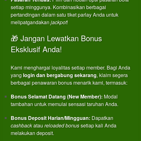
setiap minggunya. Kombinasikan berbagai
pertandingan dalam satu tiket parlay Anda untuk
melipatgandakan
jackpot
!
🎁 Jangan Lewatkan Bonus
Eksklusif Anda!
Kami menghargai loyalitas setiap member. Bagi Anda
yang
login dan bergabung sekarang
, klaim segera
berbagai penawaran bonus menarik kami, termasuk:
Bonus Selamat Datang (New Member):
Modal
tambahan untuk memulai sensasi taruhan Anda.
Bonus Deposit Harian/Mingguan:
Dapatkan
cashback
atau
reloaded bonus
setiap kali Anda
melakukan deposit.