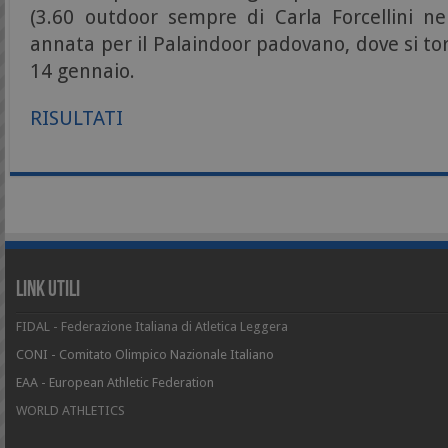
(3.60 outdoor sempre di Carla Forcellini nel
annata per il Palaindoor padovano, dove si tor
14 gennaio.
RISULTATI
Link Utili
FIDAL - Federazione Italiana di Atletica Leggera
CONI - Comitato Olimpico Nazionale Italiano
EAA - European Athletic Federation
WORLD ATHLETICS