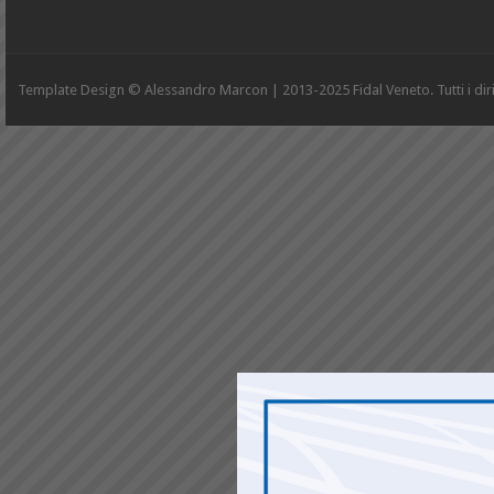
Template Design © Alessandro Marcon | 2013-2025 Fidal Veneto. Tutti i diritt