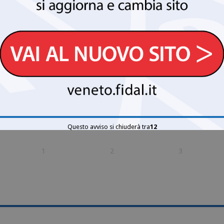
15
16
17
22
23
24
Questo avviso si chiuderà tra
12
1
2
3