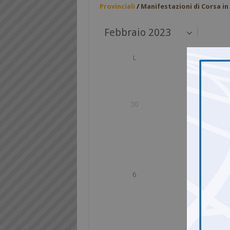
Provinciali
/
Manifestazioni di Corsa i
L
M
30
31
6
7