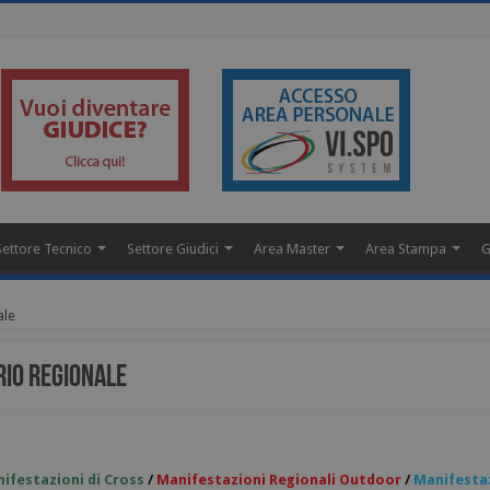
Settore Tecnico
Settore Giudici
Area Master
Area Stampa
G
ale
rio regionale
ifestazioni di Cross
/
Manifestazioni Regionali Outdoor
/
Manifestaz