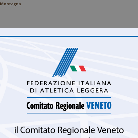
n Montagna
M
G
V
1
2
3
8
9
10