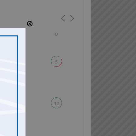
S
D
4
5
11
12