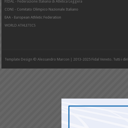
FIDAL - Federazione Italiana di Atletica Leggera
CONI - Comitato Olimpico Nazionale Italiano
EAA - European Athletic Federation
WORLD ATHLETICS
Template Design © Alessandro Marcon | 2013-2025 Fidal Veneto. Tutti i diritt