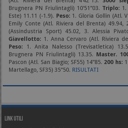
(Atl. Riviera del Brenta) 4’42”15.
3000 siep
Brugnera PN Friulintagli) 10’51”03.
Triplo:
1.
Este) 11.11 (-1.9).
Peso:
1. Gloria Gollin (Atl. 
Emily Conte (Atl. Riviera del Brenta) 49.94
(Assindustria Sport) 45.02, 3. Alessia Piva
Giavellotto:
1. Anna Cervaro (Atl. Riviera d
Peso:
1. Anita Nalesso (Trevisatletica) 13.
Brugnera PN Friulintagli) 13.35.
Master. 100
Pascon (Atl. San Biagio; SF55) 14”85.
200 hs:
1.
Martellago, SF35) 35”50.
RISULTATI
Link Utili