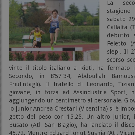
La seco
stagione 
sabato 29
Callalta (
debutto 
Feletto (
siepi. Il 
scorso sc
vinto il titolo italiano a Rieti, ha fermato
Secondo, in 8’57”34, Abdoullah Bamous
Friulintagli). Il fratello di Leonardo, Tizi
giovane, in forza ad Assindustria Sport, h
aggiungendo un centimetro al personale. Giova
lo junior Andrea Crestani (Vicentina) si è impo
getto del peso con 15.25. Un altro junior, i
Busato (Atl. San Biagio), ha lanciato il disc
45.72. Mentre Eduard Ionut Susnia (Atl. Vicen