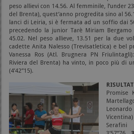
peso allievi con 14.56. Al femminile, l’under 23
del Brenta), quest’anno progredita sino al 56
lanci di Leiria, si è fermata ad un soffio dai 5
precedendo la junior Tarè Miriam Bergamo (
45.02. Nel peso allieve, 13.51 per la due vo
cadette Anita Nalesso (Trevisatletica) e bel 
Vanessa Ros (Atl. Brugnera PN Friulintagli):
Riviera del Brenta) ha vinto, in poco più di u
(4’42”15).
RISULTATI
Promise K
Martell
Leonard
Vicentina
Serafini
3’57”76.
3