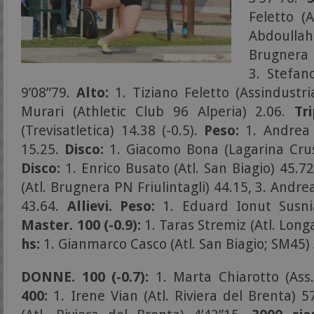
Feletto (A
Abdoull
Brugnera 
3. Stefano
9’08”79.
Alto:
1. Tiziano Feletto (Assindustri
Murari (Athletic Club 96 Alperia) 2.06.
Tri
(Trevisatletica) 14.38 (-0.5).
Peso:
1. Andrea C
15.25.
Disco:
1. Giacomo Bona (Lagarina Cru
Disco:
1. Enrico Busato (Atl. San Biagio) 45.72
(Atl. Brugnera PN Friulintagli) 44.15, 3. Andrea
43.64.
Allievi. Peso:
1. Eduard Ionut Susnia 
Master. 100 (-0.9):
1. Taras Stremiz (Atl. Lon
hs:
1. Gianmarco Casco (Atl. San Biagio; SM45)
DONNE. 100 (-0.7):
1. Marta Chiarotto (Ass.
400:
1. Irene Vian (Atl. Riviera del Brenta) 5