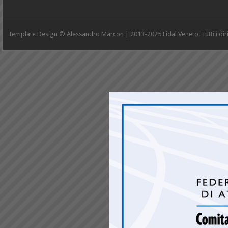
Template Design © Alessandro Marcon | 2013-2025 Fidal Veneto. Tutti i diritt